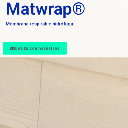
Matwrap®
Membrana respirable hidrófuga.
Cotiza con nosostros