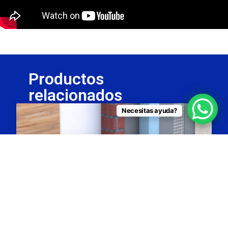
Productos
relacionados
Necesitas ayuda?
Danopren TR