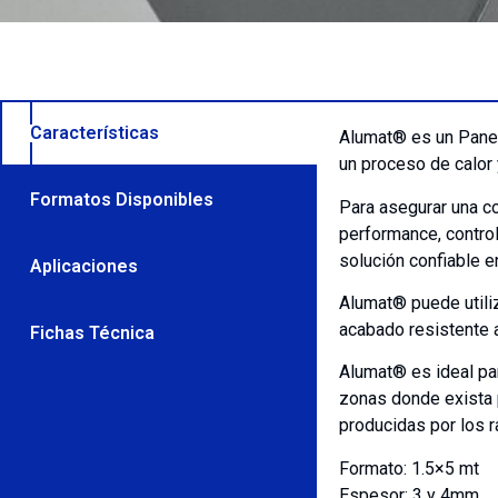
Características
Alumat® es un Panel
un proceso de calor 
Formatos Disponibles
Para asegurar una c
performance, contro
solución confiable e
Aplicaciones
Alumat® puede utiliz
acabado resistente a
Fichas Técnica
Alumat® es ideal par
zonas donde exista p
producidas por los r
Formato: 1.5×5 mt
Espesor: 3 y 4mm