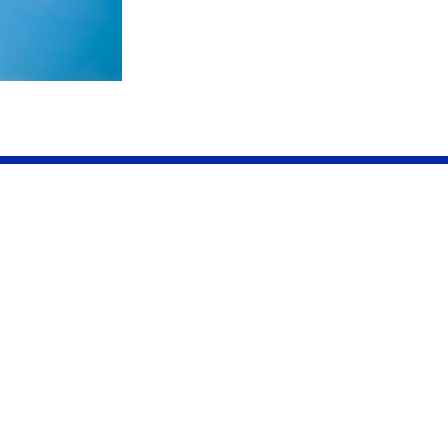
ap™ Cinta Flexible
Membrana Hidrófu