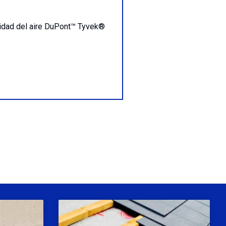
calidad del aire DuPont™ Tyvek®