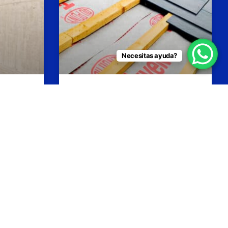
Necesitas ayuda?
tes
Membrana respirable
us
especial para techos
Tyvek® Soft®
CONOCE MÁS »