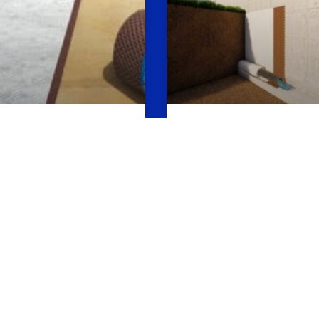
anas Drenantes
Membranas drenan
en® H25 Plus
Danodren® H15 Pl
MÁS »
CONOCE MÁS »