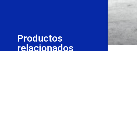
Productos
relacionados
Membr
Danodr
CONOCE 