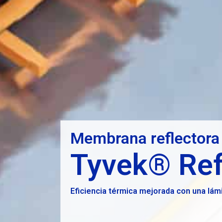
Membrana reflectora 
Tyvek® Ref
Eficiencia térmica mejorada con una lámi