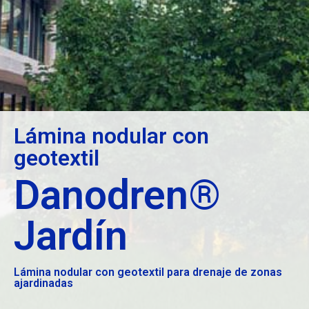
Lámina nodular con
geotextil
Danodren®
Jardín
Lámina nodular con geotextil para drenaje de zonas
ajardinadas