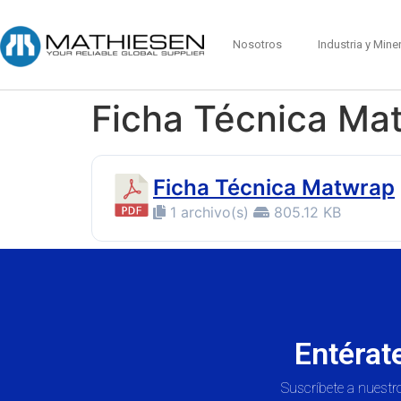
Nosotros
Industria y Mine
Ficha Técnica Ma
Ficha Técnica Matwrap
1 archivo(s)
805.12 KB
Entérat
Suscríbete a nuestro