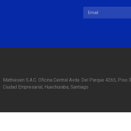
Mathiesen S.A.C. Oficina Central Avda. Del Parque 4265, Piso 3
Ciudad Empresarial, Huechuraba, Santiago